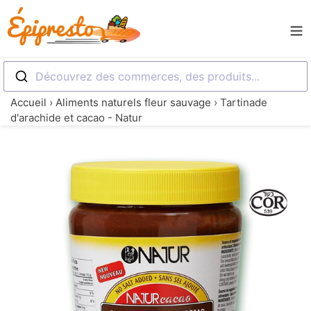
Passer
Rechercher
au
FR
contenu
CONTACT
Découvrez des commerces, des produits...
BLOGUE
Accueil
›
Aliments naturels fleur sauvage
›
Tartinade
d'arachide et cacao - Natur
LISTER
UN
COMMERCE