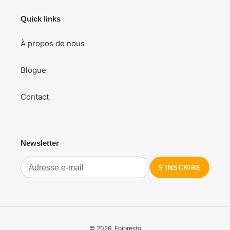
panier
Quick links
À propos de nous
Blogue
Contact
Newsletter
S'INSCRIRE
© 2026,
Epipresto