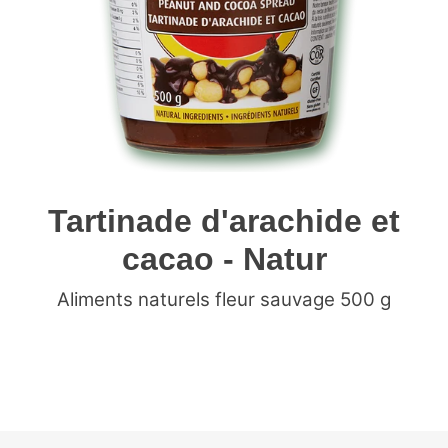
Tartinade d'arachide et
cacao - Natur
Aliments naturels fleur sauvage
500 g
Ajout
d'un
produit
à
votre