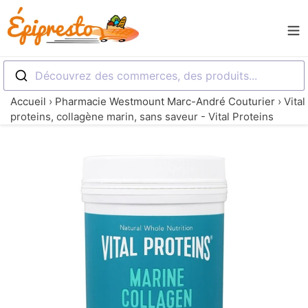
Passer
Rechercher
au
FR
contenu
CONTACT
Découvrez des commerces, des produits...
BLOGUE
Accueil
›
Pharmacie Westmount Marc-André Couturier
›
Vital
proteins, collagène marin, sans saveur - Vital Proteins
LISTER
UN
COMMERCE