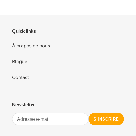
produit
à
votre
panier
Quick links
À propos de nous
Blogue
Contact
Newsletter
S'INSCRIRE